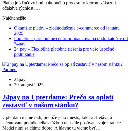
Platba je kľúčový bod nákupného procesu, v ktorom zákazník
očakáva rýchlosť,…
Najčítanejšie
Okamžité platby – zjednodušenie e-commerce od januára
2025
Pontefin – prvé online centrum financovania podnikateľov od
24pay
24 pay – Flexibilné platobné riešenia pre vaše úspešné
podnikanie
Partneri
24pay
29. august 2025
24pay na Upterdame: Prečo sa oplatí
zastaviť v našom stánku?
Upterdam máme radi, pretože je to miesto, kde sa stretávajú
talentovaní podnikatelia s túžbou neustále posúvať svoje hranice.
Medzi nimi sa cítime dobre. A hlavne tu vieme byť…