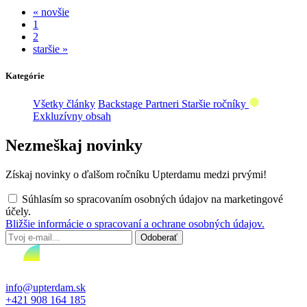
« novšie
1
2
staršie »
Kategórie
Všetky články
Backstage
Partneri
Staršie ročníky
Exkluzívny obsah
Nezmeškaj novinky
Získaj novinky o ďalšom ročníku Upterdamu medzi prvými!
Súhlasím so spracovaním osobných údajov na marketingové
účely.
Bližšie informácie o spracovaní a ochrane osobných údajov.
info@upterdam.sk
+421 908 164 185