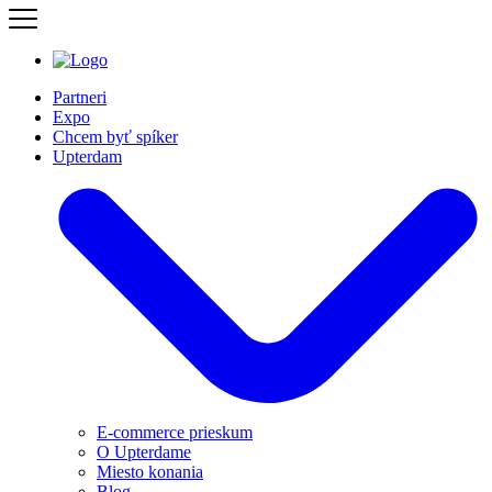
Partneri
Expo
Chcem byť spíker
Upterdam
E-commerce prieskum
O Upterdame
Miesto konania
Blog