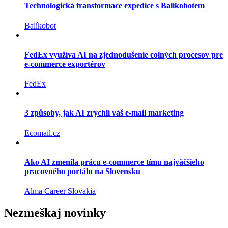
Technologická transformace expedice s Balíkobotem
Balíkobot
FedEx využíva AI na zjednodušenie colných procesov pre
e-commerce exportérov
FedEx
3 způsoby, jak AI zrychlí váš e-mail marketing
Ecomail.cz
Ako AI zmenila prácu e-commerce tímu najväčšieho
pracovného portálu na Slovensku
Alma Career Slovakia
Nezmeškaj novinky