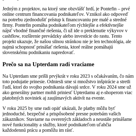
Jedným z projektov, na ktorý sme obzvlášť hrdí, je Pontefin – prvé
online centrum financovania podnikateľov. Vznikol ako odpoveď
na potrebu zjednodušiť prístup k financovaniu pre malé a stredné
firmy. Pontefin pomáha podnikateľom rýchlejšie a efektívnejšie
nájsť vhodné finančné riešenia, či už ide o preklenutie výkyvov v
cashflow, rozšírenie prevádzky alebo investície do rastu. Tento
projekt ukazuje, že našou silnou stránkou nie je len technológia, ale
najmä schopnosť prinášať riešenia, ktoré reálne pomáhajú
slovenskému podnikaniu napredovať.
Prečo sa na Upterdam radi vraciame
Na Upterdam sme prišli prvýkrát v roku 2023 s očakávaním, čo nám
toto podujatie prinesie. Odniesli sme si množstvo inšpirácie a stretli
ľudí, ktorí do svojho podnikania dávajú srdce. V roku 2024 sme už
ako generálny partner mohli priniesť Upterdamu aj e-shoperom viac
platobných noviniek aj zaujímavých aktivít na evente.
V roku 2025 by sme radi opäť ukázali, že platby môžu byť
jednoduché, bezpečné a prispôsobené presne potrebám vašich
zákazníkov. Staviame na overených základoch a neustále prinášame
nové funkcionality a služby, ktoré podnikateľom uľahčia
každodennú prácu a pomôžu im rásť.