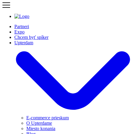
Partneri
Expo
Chcem byť spíker
Upterdam
E-commerce prieskum
O Upterdame
Miesto konania
Blog