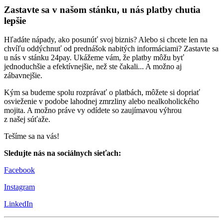
Zastavte sa v našom stánku, u nás platby chutia
lepšie
Hľadáte nápady, ako posunúť svoj biznis? Alebo si chcete len na
chvíľu oddýchnuť od prednášok nabitých informáciami? Zastavte sa
u nás v stánku 24pay. Ukážeme vám, že platby môžu byť
jednoduchšie a efektívnejšie, než ste čakali... A možno aj
zábavnejšie.
Kým sa budeme spolu rozprávať o platbách, môžete si dopriať
osvieženie v podobe lahodnej zmrzliny alebo nealkoholického
mojita. A možno práve vy odídete so zaujímavou výhrou
z našej súťaže.
Tešíme sa na vás!
Sledujte nás na sociálnych sieťach:
Facebook
Instagram
LinkedIn