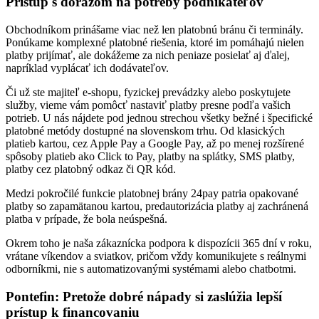
Prístup s dôrazom na potreby podnikateľov
Obchodníkom prinášame viac než len platobnú bránu či terminály.
Ponúkame komplexné platobné riešenia, ktoré im pomáhajú nielen
platby prijímať, ale dokážeme za nich peniaze posielať aj ďalej,
napríklad vyplácať ich dodávateľov.
Či už ste majiteľ e-shopu, fyzickej prevádzky alebo poskytujete
služby, vieme vám pomôcť nastaviť platby presne podľa vašich
potrieb. U nás nájdete pod jednou strechou všetky bežné i špecifické
platobné metódy dostupné na slovenskom trhu. Od klasických
platieb kartou, cez Apple Pay a Google Pay, až po menej rozšírené
spôsoby platieb ako Click to Pay, platby na splátky, SMS platby,
platby cez platobný odkaz či QR kód.
Medzi pokročilé funkcie platobnej brány 24pay patria opakované
platby so zapamätanou kartou, predautorizácia platby aj zachránená
platba v prípade, že bola neúspešná.
Okrem toho je naša zákaznícka podpora k dispozícii 365 dní v roku,
vrátane víkendov a sviatkov, pričom vždy komunikujete s reálnymi
odborníkmi, nie s automatizovanými systémami alebo chatbotmi.
Pontefin: Pretože dobré nápady si zaslúžia lepší
prístup k financovaniu