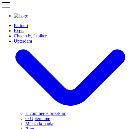
Partneri
Expo
Chcem byť spíker
Upterdam
E-commerce prieskum
O Upterdame
Miesto konania
Blog